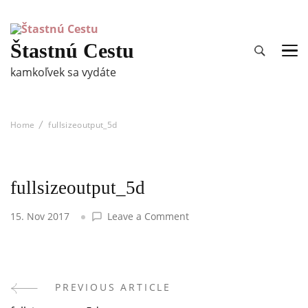
Štastnú Cestu
kamkoľvek sa vydáte
Home
fullsizeoutput_5d
fullsizeoutput_5d
on
15. Nov 2017
Leave a Comment
fullsizeoutput_5d
PREVIOUS ARTICLE
Post