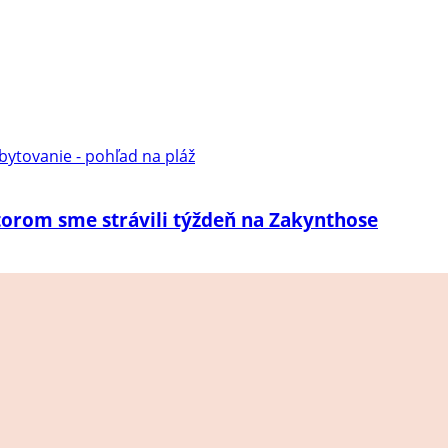
torom sme strávili týždeň na Zakynthose