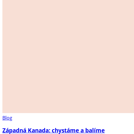
Blog
Západná Kanada: chystáme a balíme