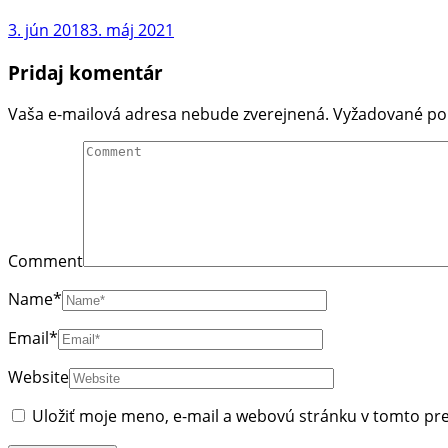
3. jún 2018
3. máj 2021
Pridaj komentár
Vaša e-mailová adresa nebude zverejnená.
Vyžadované po
Comment
Name
*
Email
*
Website
Uložiť moje meno, e-mail a webovú stránku v tomto pr