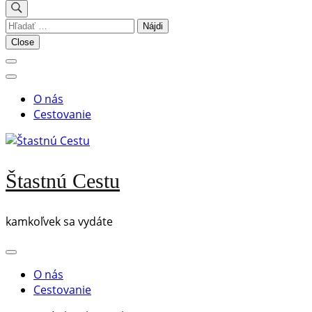
Hľadať:
Close
O nás
Cestovanie
Štastnú Cestu
kamkoľvek sa vydáte
O nás
Cestovanie