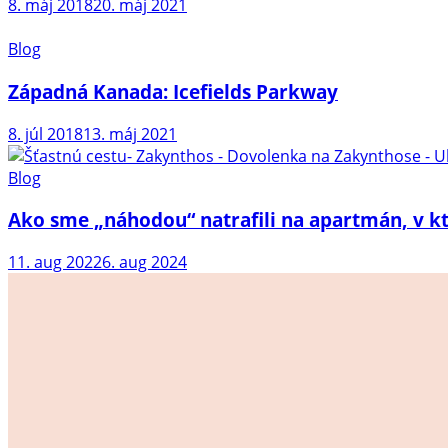
8. máj 2018
20. máj 2021
Blog
Západná Kanada: Icefields Parkway
8. júl 2018
13. máj 2021
Blog
Ako sme „náhodou“ natrafili na apartmán, v k
11. aug 2022
6. aug 2024