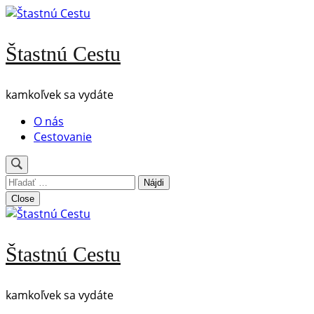
Skip
to
content
Štastnú Cestu
(Press
Enter)
kamkoľvek sa vydáte
O nás
Cestovanie
Hľadať:
Close
Štastnú Cestu
kamkoľvek sa vydáte