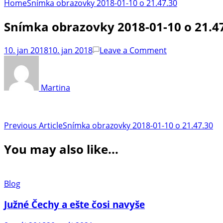
Home
Snímka obrazovky 2018-01-10 o 21.47.30
Snímka obrazovky 2018-01-10 o 21.4
on
10. jan 2018
10. jan 2018
Leave a Comment
Snímka
obrazovky
2018-
Martina
01-
10
o 21.47.30
Post
Previous Article
Snímka obrazovky 2018-01-10 o 21.47.30
Navigation
You may also like...
Blog
Južné Čechy a ešte čosi navyše