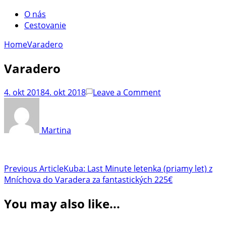
O nás
Cestovanie
Home
Varadero
Varadero
on
4. okt 2018
4. okt 2018
Leave a Comment
Varadero
Martina
Post
Previous Article
Kuba: Last Minute letenka (priamy let) z
Mníchova do Varadera za fantastických 225€
Navigation
You may also like...