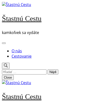
Skip
to
content
Štastnú Cestu
(Press
Enter)
kamkoľvek sa vydáte
O nás
Cestovanie
Hľadať:
Close
Štastnú Cestu