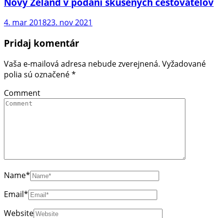
Nový Zéland v podaní skúsených cestovateľov
4. mar 2018
23. nov 2021
Pridaj komentár
Vaša e-mailová adresa nebude zverejnená.
Vyžadované
polia sú označené
*
Comment
Name
*
Email
*
Website