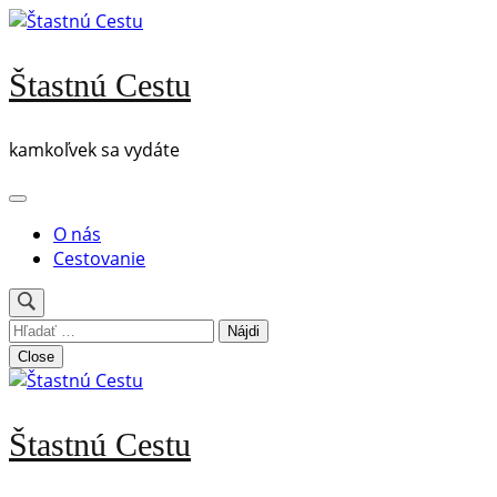
Skip
to
content
Štastnú Cestu
(Press
Enter)
kamkoľvek sa vydáte
O nás
Cestovanie
Hľadať:
Close
Štastnú Cestu