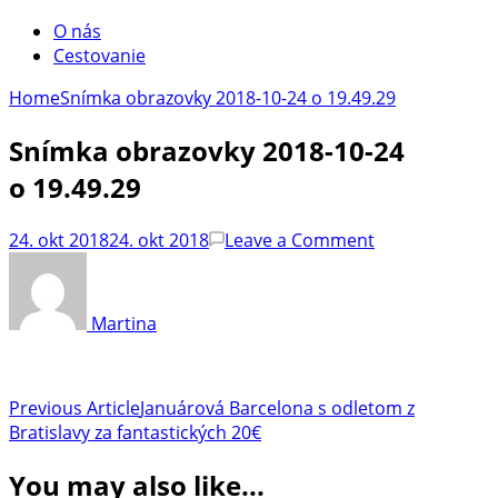
O nás
Cestovanie
Home
Snímka obrazovky 2018-10-24 o 19.49.29
Snímka obrazovky 2018-10-24
o 19.49.29
on
24. okt 2018
24. okt 2018
Leave a Comment
Snímka
obrazovky
2018-
Martina
10-
24
o 19.49.29
Post
Previous Article
Januárová Barcelona s odletom z
Bratislavy za fantastických 20€
Navigation
You may also like...