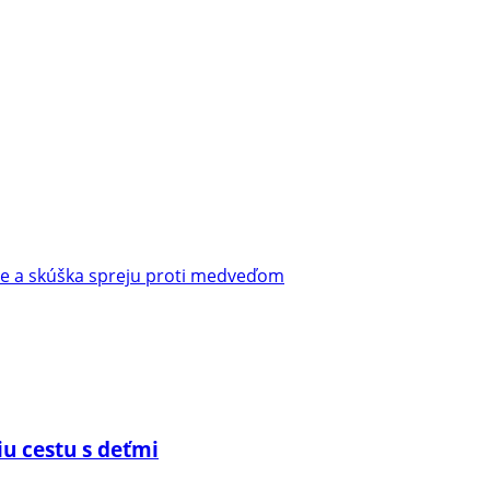
se a skúška spreju proti medveďom
iu cestu s deťmi