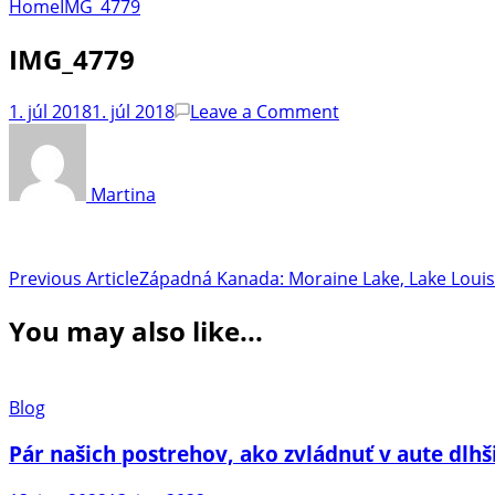
Home
IMG_4779
IMG_4779
on
1. júl 2018
1. júl 2018
Leave a Comment
IMG_4779
Martina
Post
Previous Article
Západná Kanada: Moraine Lake, Lake Loui
Navigation
You may also like...
Blog
Pár našich postrehov, ako zvládnuť v aute dlhš