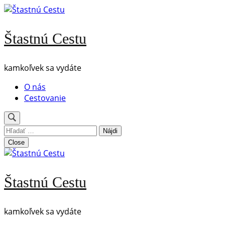
Skip
to
content
Štastnú Cestu
(Press
Enter)
kamkoľvek sa vydáte
O nás
Cestovanie
Hľadať:
Close
Štastnú Cestu
kamkoľvek sa vydáte