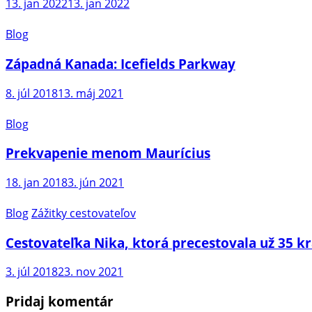
13. jan 2022
13. jan 2022
Blog
Západná Kanada: Icefields Parkway
8. júl 2018
13. máj 2021
Blog
Prekvapenie menom Maurícius
18. jan 2018
3. jún 2021
Blog
Zážitky cestovateľov
Cestovateľka Nika, ktorá precestovala už 35 kra
3. júl 2018
23. nov 2021
Pridaj komentár