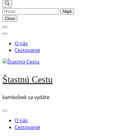
Hľadať:
Close
O nás
Cestovanie
Štastnú Cestu
kamkoľvek sa vydáte
O nás
Cestovanie