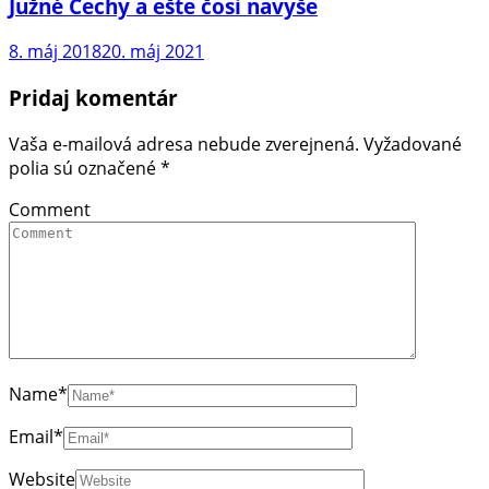
Južné Čechy a ešte čosi navyše
8. máj 2018
20. máj 2021
Pridaj komentár
Vaša e-mailová adresa nebude zverejnená.
Vyžadované
polia sú označené
*
Comment
Name
*
Email
*
Website