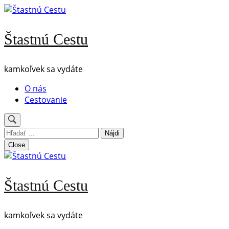
Skip
to
content
Štastnú Cestu
(Press
Enter)
kamkoľvek sa vydáte
O nás
Cestovanie
Hľadať:
Close
Štastnú Cestu
kamkoľvek sa vydáte