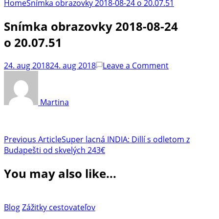
Home
Snímka obrazovky 2018-08-24 o 20.07.51
Snímka obrazovky 2018-08-24
o 20.07.51
on
24. aug 2018
24. aug 2018
Leave a Comment
Snímka
obrazovky
2018-
Martina
08-
24
o 20.07.51
Post
Previous Article
Super lacná INDIA: Dillí s odletom z
Budapešti od skvelých 243€
Navigation
You may also like...
Blog
Zážitky cestovateľov