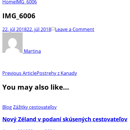
Home
IMG_6006
IMG_6006
on
22. júl 2018
22. júl 2018
Leave a Comment
IMG_6006
Martina
Post
Previous Article
Postrehy z Kanady
Navigation
You may also like...
Blog
Zážitky cestovateľov
Nový Zéland v podaní skúsených cestovateľov