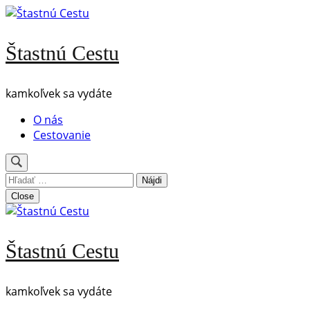
Skip
to
content
Štastnú Cestu
(Press
Enter)
kamkoľvek sa vydáte
O nás
Cestovanie
Hľadať:
Close
Štastnú Cestu
kamkoľvek sa vydáte