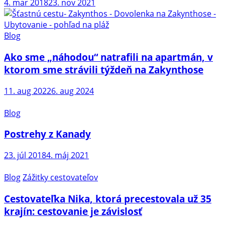
4. mar 2018
23. nov 2021
Blog
Ako sme „náhodou“ natrafili na apartmán, v
ktorom sme strávili týždeň na Zakynthose
11. aug 2022
6. aug 2024
Blog
Postrehy z Kanady
23. júl 2018
4. máj 2021
Blog
Zážitky cestovateľov
Cestovateľka Nika, ktorá precestovala už 35
krajín: cestovanie je závislosť