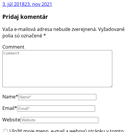
3. júl 2018
23. nov 2021
Pridaj komentár
Vaša e-mailová adresa nebude zverejnená.
Vyžadované
polia sú označené
*
Comment
Name
*
Email
*
Website
Uložiť moje meno, e-mail a webovú stránku v tomto