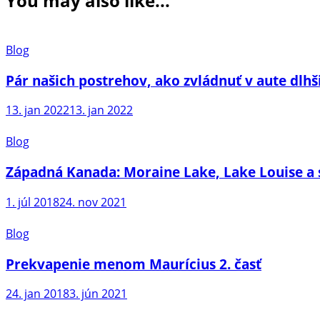
You may also like...
Blog
Pár našich postrehov, ako zvládnuť v aute dlhš
13. jan 2022
13. jan 2022
Blog
Západná Kanada: Moraine Lake, Lake Louise a
1. júl 2018
24. nov 2021
Blog
Prekvapenie menom Maurícius 2. časť
24. jan 2018
3. jún 2021