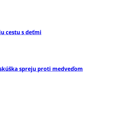
iu cestu s deťmi
 skúška spreju proti medveďom