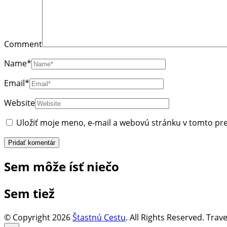
Comment
Name
*
Email
*
Website
Uložiť moje meno, e-mail a webovú stránku v tomto pr
Sem môže ísť niečo
Sem tiež
© Copyright 2026
Štastnú Cestu
. All Rights Reserved.
Trave