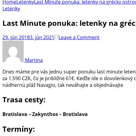
Home
Letenky
Last Minute ponuka: letenky na grécky ostrov
Letenky
Last Minute ponuka: letenky na gréc
on
29. jún 2018
3. jún 2021
Leave a Comment
Last
Minute
ponuka:
Martina
letenky
na
Dnes máme pre vás jednu super ponuku last minute leteniek
grécky
za 1.590 CZK, čo je približne 61€. Keďže ide o dovolenkový 
ostrov
nádhernú pláž Navagio, tak neváhajte a objednávajte
Zakynthos
z
Trasa cesty:
Bratislavy
za
Bratislava – Zakynthos – Bratislava
skvelých
61€
Termíny: