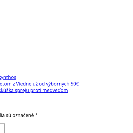
kynthos
odletom z Viedne už od výborných 50€
 skúška spreju proti medveďom
lia sú označené
*