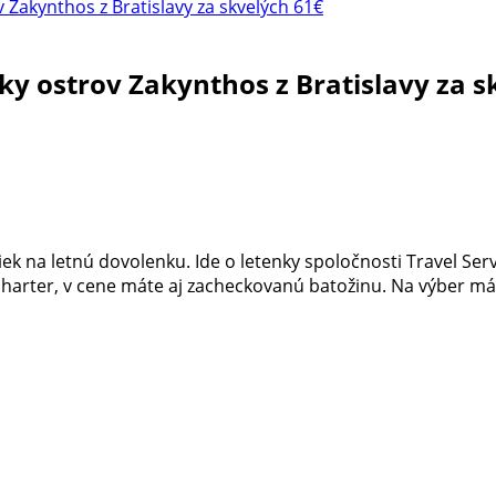
 Zakynthos z Bratislavy za skvelých 61€
ky ostrov Zakynthos z Bratislavy za s
 na letnú dovolenku. Ide o letenky spoločnosti Travel Servi
charter, v cene máte aj zacheckovanú batožinu. Na výber máte 