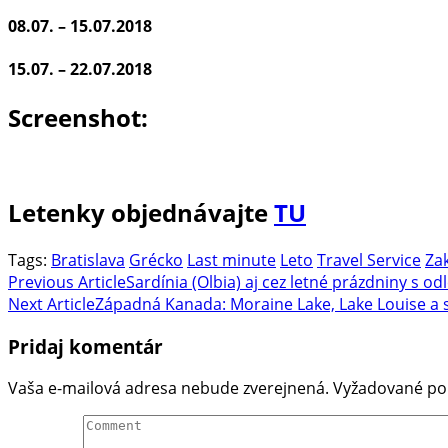
08.07. – 15.07.2018
15.07. – 22.07.2018
Screenshot:
Letenky objednávajte
TU
Tags:
Bratislava
Grécko
Last minute
Leto
Travel Service
Za
Post
Previous Article
Sardínia (Olbia) aj cez letné prázdniny s 
Next Article
Západná Kanada: Moraine Lake, Lake Louise a
Navigation
Pridaj komentár
Vaša e-mailová adresa nebude zverejnená.
Vyžadované po