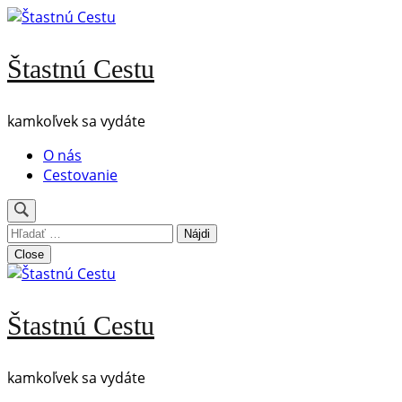
Skip
to
content
Štastnú Cestu
(Press
Enter)
kamkoľvek sa vydáte
O nás
Cestovanie
Hľadať:
Close
Štastnú Cestu
kamkoľvek sa vydáte