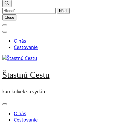
Hľadať:
Close
O nás
Cestovanie
Štastnú Cestu
kamkoľvek sa vydáte
O nás
Cestovanie