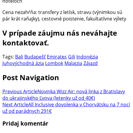
hoteloch
Cena nezahŕňa: transfery z letísk, stravu (výnimkou sú
pár krát raňajky), cestovné poistenie, fakultatívne výlety
V prípade záujmu nás neváhajte
kontaktovať.
Tags:
Bali
Budapešť
Emirates
Gili
Indonézia
Juhovýchodná ázia
Lombok
Malajzia
Zájazd
Post Navigation
Previous Article
Novinka Wizz Air: nová linka z Bratislavy
do ukrajinského Ľvova (letenky už od 40€)
Next Article
All Inclusive dovolenka v Chorvátsku na 7 nocí
už od parádnych 291€
Pridaj komentár