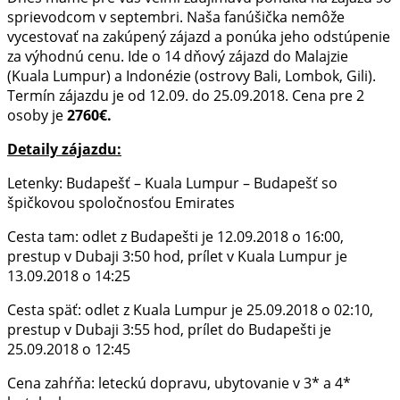
sprievodcom v septembri. Naša fanúšička nemôže
vycestovať na zakúpený zájazd a ponúka jeho odstúpenie
za výhodnú cenu. Ide o 14 dňový zájazd do Malajzie
(Kuala Lumpur) a Indonézie (ostrovy Bali, Lombok, Gili).
Termín zájazdu je od 12.09. do 25.09.2018. Cena pre 2
osoby je
2760€.
Detaily zájazdu:
Letenky: Budapešť – Kuala Lumpur – Budapešť so
špičkovou spoločnosťou Emirates
Cesta tam: odlet z Budapešti je 12.09.2018 o 16:00,
prestup v Dubaji 3:50 hod, prílet v Kuala Lumpur je
13.09.2018 o 14:25
Cesta späť: odlet z Kuala Lumpur je 25.09.2018 o 02:10,
prestup v Dubaji 3:55 hod, prílet do Budapešti je
25.09.2018 o 12:45
Cena zahŕňa: leteckú dopravu, ubytovanie v 3* a 4*