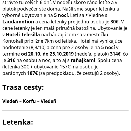
strávte tu celých 6 dní. V nedeľu skoro ráno letíte a v
piatok podvečer ste doma. Našli sme super letenku a
výborné ubytovanie na
5 nocí
. Letí sa z Viedne s
Laudamotion
a cena letenky pre jednu osobu je
30€.
V
cene letenky je len malá príručná batožina. Ubytovanie je
v
Hoteli Telesilla
nachádzajúcom sa v mestečku
Kontokali približne 7km od letiska. Hotel má vynikajúce
hodnotenie (8,8/10) a cena pre 2 osoby je na
5 nocí
v
termíne
od 20.10. do 25.10.2019
(nedeľa, piatok)
314€
, čo
je
31€
na osobu a noc, a to aj s
raňajkami
. Spolu cena
(letenka 30€ + ubytovanie 157€) na osobu je
parádnych
187€
(za predpokladu, že cestujú 2 osoby).
Trasa cesty:
Viedeň – Korfu – Viedeň
Letenka: