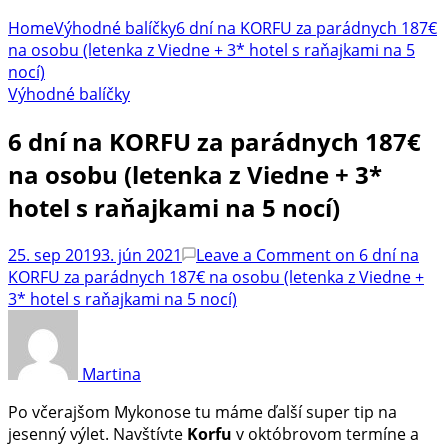
Home
Výhodné balíčky
6 dní na KORFU za parádnych 187€
na osobu (letenka z Viedne + 3* hotel s raňajkami na 5
nocí)
Výhodné balíčky
6 dní na KORFU za parádnych 187€
na osobu (letenka z Viedne + 3*
hotel s raňajkami na 5 nocí)
25. sep 2019
3. jún 2021
Leave a Comment
on 6 dní na
KORFU za parádnych 187€ na osobu (letenka z Viedne +
3* hotel s raňajkami na 5 nocí)
Martina
Po včerajšom Mykonose tu máme ďalší super tip na
jesenný výlet. Navštívte
Korfu
v októbrovom termíne a