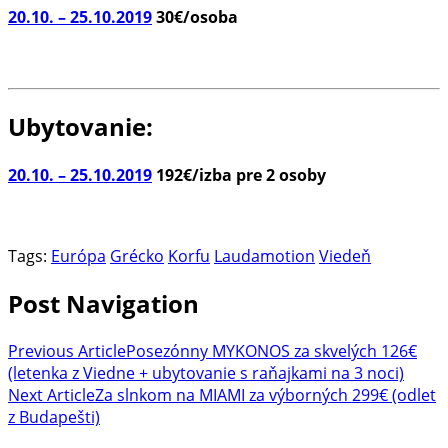
20.10. – 25.10.2019
30€/osoba
Ubytovanie:
20.10. – 25.10.2019
192€/izba pre 2 osoby
Tags:
Európa
Grécko
Korfu
Laudamotion
Viedeň
Post Navigation
Previous Article
Posezónny MYKONOS za skvelých 126€
(letenka z Viedne + ubytovanie s raňajkami na 3 noci)
Next Article
Za slnkom na MIAMI za výborných 299€ (odlet
z Budapešti)