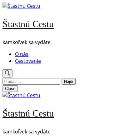
Skip
to
content
Štastnú Cestu
(Press
Enter)
kamkoľvek sa vydáte
O nás
Cestovanie
Hľadať:
Close
Štastnú Cestu
kamkoľvek sa vydáte