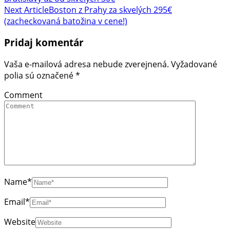
Navigation
Next Article
Boston z Prahy za skvelých 295€
(zacheckovaná batožina v cene!)
Pridaj komentár
Vaša e-mailová adresa nebude zverejnená.
Vyžadované
polia sú označené
*
Comment
Name
*
Email
*
Website