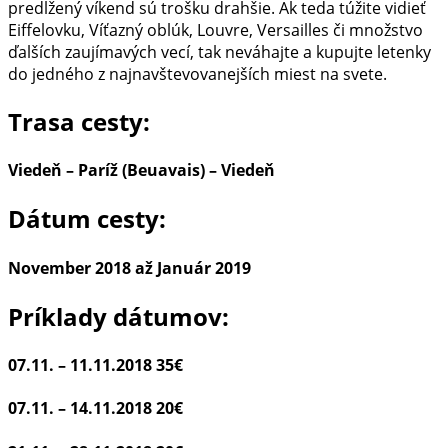
od
predĺžený víkend sú trošku drahšie. Ak teda túžite vidieť
parádnych
Eiffelovku, Víťazný oblúk, Louvre, Versailles či množstvo
20€
ďalších zaujímavých vecí, tak neváhajte a kupujte letenky
(odlet
do jedného z najnavštevovanejších miest na svete.
z
Viedne)
Trasa cesty:
Viedeň – Paríž (Beuavais) – Viedeň
Dátum cesty:
November 2018 až Január 2019
Príklady dátumov:
07.11. – 11.11.2018
35€
07.11. – 14.11.2018
20€