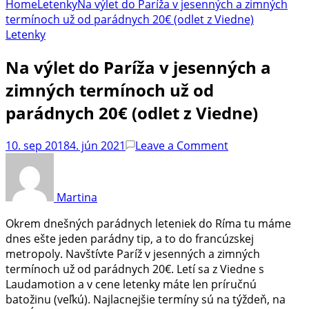
Home
Letenky
Na výlet do Paríža v jesenných a zimných
termínoch už od parádnych 20€ (odlet z Viedne)
Letenky
Na výlet do Paríža v jesenných a
zimných termínoch už od
parádnych 20€ (odlet z Viedne)
on
10. sep 2018
4. jún 2021
Leave a Comment
Na
výlet
do
Martina
Paríža
v
Okrem dnešných parádnych leteniek do Ríma tu máme
jesenných
dnes ešte jeden parádny tip, a to do francúzskej
a
metropoly. Navštívte Paríž v jesenných a zimných
zimných
termínoch už od parádnych 20€. Letí sa z Viedne s
termínoch
Laudamotion a v cene letenky máte len príručnú
už
batožinu (veľkú). Najlacnejšie termíny sú na týždeň, na