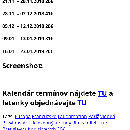
21.11. – 28.11.2018
20€
28.11. – 02.12.2018
41€
05.12. – 12.12.2018
20€
09.01. – 13.01.2019
31€
16.01. – 23.01.2019
20€
Screenshot:
Kalendár termínov nájdete
TU
a
letenky objednávajte
TU
Tags:
Európa
Francúzsko
Laudamotion
Paríž
Viedeň
Post
Previous Article
Jesenný a zimný Rím s odletom z
Bratislavy už od skvelých 30€