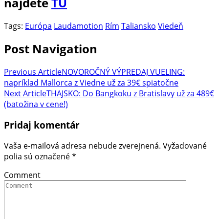
nájdete
TU
Tags:
Európa
Laudamotion
Rím
Taliansko
Viedeň
Post Navigation
Previous Article
NOVOROČNÝ VÝPREDAJ VUELING:
napríklad Mallorca z Viedne už za 39€ spiatočne
Next Article
THAJSKO: Do Bangkoku z Bratislavy už za 489€
(batožina v cene!)
Pridaj komentár
Vaša e-mailová adresa nebude zverejnená.
Vyžadované
polia sú označené
*
Comment