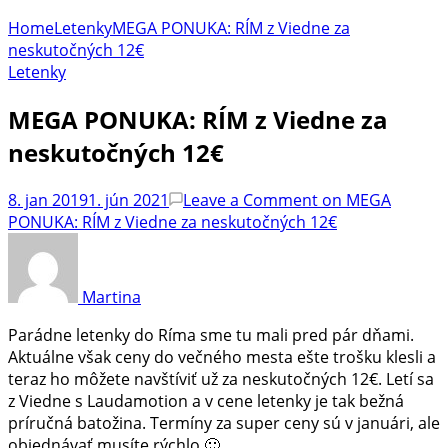
Home
Letenky
MEGA PONUKA: RÍM z Viedne za
neskutočných 12€
Letenky
MEGA PONUKA: RÍM z Viedne za
neskutočných 12€
8. jan 2019
1. jún 2021
Leave a Comment
on MEGA
PONUKA: RÍM z Viedne za neskutočných 12€
Martina
Parádne letenky do Ríma sme tu mali pred pár dňami.
Aktuálne však ceny do večného mesta ešte trošku klesli a
teraz ho môžete navštíviť už za neskutočných 12€. Letí sa
z Viedne s Laudamotion a v cene letenky je tak bežná
príručná batožina. Termíny za super ceny sú v januári, ale
objednávať musíte rýchlo 🙂