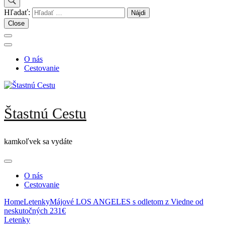
Hľadať:
Close
O nás
Cestovanie
Štastnú Cestu
kamkoľvek sa vydáte
O nás
Cestovanie
Home
Letenky
Májové LOS ANGELES s odletom z Viedne od
neskutočných 231€
Letenky