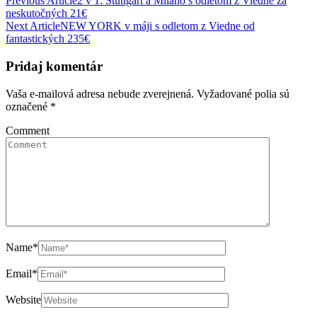
Previous Article
2 v 1: Stuttgart a Miláno s odletom z Viedne za
neskutočných 21€
Next Article
NEW YORK v máji s odletom z Viedne od
fantastických 235€
Pridaj komentár
Vaša e-mailová adresa nebude zverejnená.
Vyžadované polia sú
označené
*
Comment
Name
*
Email
*
Website