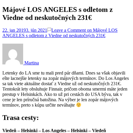
Májové LOS ANGELES s odletom z
Viedne od neskutočných 231€
22. jan 2019
3. jún 2021
Leave a Comment
on Májové LOS
ANGELES s odletom z Viedne od neskutočných 231€
Martina
Letenky do LA sme tu mali pred pár dňami. Dnes sa však objavili
ešte lacnejšie letenky na zopár májových termínov. Do Los Angeles
sa tak viete aktuálne dostať z Viedne už od neskutočných 231€.
Tentokrát lety obsluhuje Finnair, pričom oboma smermi máte jeden
prestup v Helsinkách. Ako to už pri cestách do USA býva, tak v
cene je len príručná batožina. Na výber je len zopár májových
termínov, preto s kúpu určite neváhajte
Trasa cesty:
Viedeň
– Helsinki –
Los Angeles
– Helsinki –
Viedeň