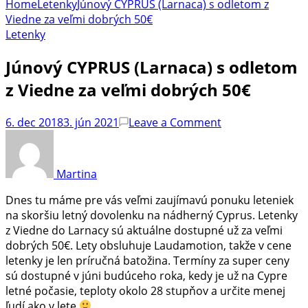
Home
Letenky
Júnový CYPRUS (Larnaca) s odletom z
Viedne za veľmi dobrých 50€
Letenky
Júnový CYPRUS (Larnaca) s odletom
z Viedne za veľmi dobrých 50€
on
6. dec 2018
3. jún 2021
Leave a Comment
Júnový
CYPRUS
(Larnaca)
Martina
s
odletom
Dnes tu máme pre vás veľmi zaujímavú ponuku leteniek
z
na skoršiu letný dovolenku na nádherný Cyprus. Letenky
Viedne
z Viedne do Larnacy sú aktuálne dostupné už za veľmi
za
dobrých 50€. Lety obsluhuje Laudamotion, takže v cene
veľmi
letenky je len príručná batožina. Termíny za super ceny
dobrých
sú dostupné v júni budúceho roka, kedy je už na Cypre
50€
letné počasie, teploty okolo 28 stupňov a určite menej
ľudí ako v lete