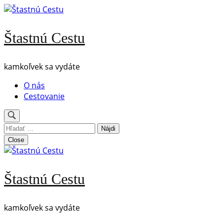
Skip
to
content
Štastnú Cestu
(Press
Enter)
kamkoľvek sa vydáte
O nás
Cestovanie
Hľadať:
Close
Štastnú Cestu
kamkoľvek sa vydáte