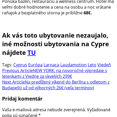
Ponúka bazén, reštauráciu a wellness centrum. Hotel má
veľmi dobré hodnotenie a cena na osobu a noc vrátane
raňajok a bezplatného storna je približne
68€.
Ak vás toto ubytovanie nezaujalo,
iné možnosti ubytovania na Cypre
nájdete
TU
Tags:
Cyprus
Európa
Larnaca
Laudamotion
Leto
Viedeň
Post
Previous Article
NEW YORK: na novoročné výpredaje s
letenkami z Viedne za skvelých 299€
Navigation
Next Article
Na predĺžený víkend do Berlína s odletom z
Budapešti už od výborných 26€ (veľa termínov)
Pridaj komentár
Vaša e-mailová adresa nebude zverejnená.
Vyžadované
polia sú označené
*