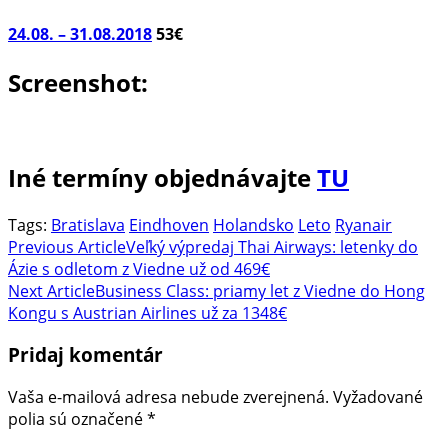
24.08. – 31.08.2018
53€
Screenshot:
Iné termíny objednávajte
TU
Tags:
Bratislava
Eindhoven
Holandsko
Leto
Ryanair
Post
Previous Article
Veľký výpredaj Thai Airways: letenky do
Ázie s odletom z Viedne už od 469€
Navigation
Next Article
Business Class: priamy let z Viedne do Hong
Kongu s Austrian Airlines už za 1348€
Pridaj komentár
Vaša e-mailová adresa nebude zverejnená.
Vyžadované
polia sú označené
*