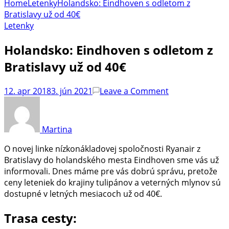
Home
Letenky
Holandsko: Eindhoven s odletom z
Bratislavy už od 40€
Letenky
Holandsko: Eindhoven s odletom z
Bratislavy už od 40€
on
12. apr 2018
3. jún 2021
Leave a Comment
Holandsko:
Eindhoven
s
Martina
odletom
z
O novej linke nízkonákladovej spoločnosti Ryanair z
Bratislavy
Bratislavy do holandského mesta Eindhoven sme vás už
už
informovali. Dnes máme pre vás dobrú správu, pretože
od
ceny leteniek do krajiny tulipánov a veterných mlynov sú
40€
dostupné v letných mesiacoch už od 40€.
Trasa cesty: