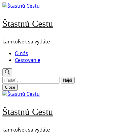
Skip
to
content
Štastnú Cestu
(Press
Enter)
kamkoľvek sa vydáte
O nás
Cestovanie
Hľadať:
Close
Štastnú Cestu
kamkoľvek sa vydáte