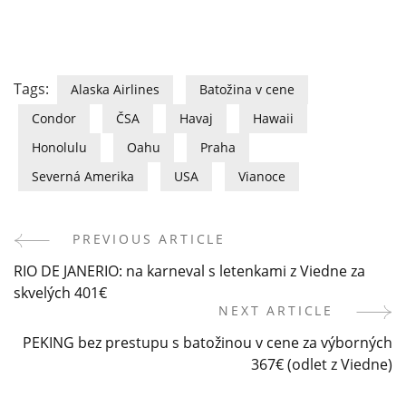
Tags:
Alaska Airlines
Batožina v cene
Condor
ČSA
Havaj
Hawaii
Honolulu
Oahu
Praha
Severná Amerika
USA
Vianoce
PREVIOUS ARTICLE
Post
RIO DE JANERIO: na karneval s letenkami z Viedne za
Navigation
skvelých 401€
NEXT ARTICLE
PEKING bez prestupu s batožinou v cene za výborných
367€ (odlet z Viedne)