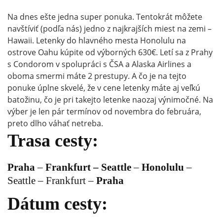
z
Prahy
Na dnes ešte jedna super ponuka. Tentokrát môžete
do
navštíviť (podľa nás) jedno z najkrajších miest na zemi –
Honolulu
Hawaii. Letenky do hlavného mesta Honolulu na
od
ostrove Oahu kúpite od výborných 630€. Letí sa z Prahy
výborných
s Condorom v spolupráci s ČSA a Alaska Airlines a
630€
oboma smermi máte 2 prestupy. A čo je na tejto
(batožina
ponuke úplne skvelé, že v cene letenky máte aj veľkú
v
batožinu, čo je pri takejto letenke naozaj výnimočné. Na
cene
výber je len pár termínov od novembra do februára,
a
preto dlho váhať netreba.
termín
aj
Trasa cesty:
na
vianoce!)
Praha
–
Frankfurt – Seattle
–
Honolulu
–
Seattle – Frankfurt –
Praha
Dátum cesty: