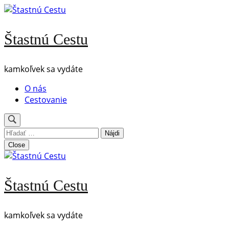
Skip
to
content
Štastnú Cestu
(Press
Enter)
kamkoľvek sa vydáte
O nás
Cestovanie
Hľadať:
Close
Štastnú Cestu
kamkoľvek sa vydáte