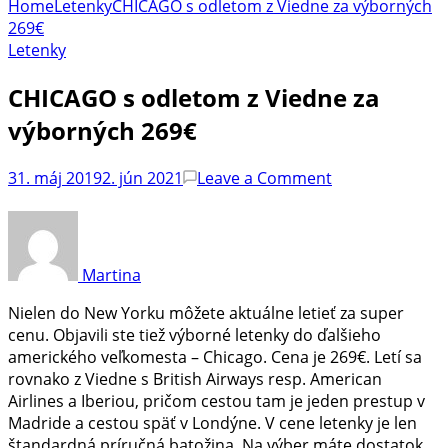
Home
Letenky
CHICAGO s odletom z Viedne za výborných
269€
Letenky
CHICAGO s odletom z Viedne za
výborných 269€
on
31. máj 2019
2. jún 2021
Leave a Comment
CHICAGO
s
odletom
z
Martina
Viedne
za
Nielen do New Yorku môžete aktuálne letieť za super
výborných
cenu. Objavili ste tiež výborné letenky do ďalšieho
269€
amerického veľkomesta – Chicago. Cena je 269€. Letí sa
rovnako z Viedne s British Airways resp. American
Airlines a Iberiou, pričom cestou tam je jeden prestup v
Madride a cestou späť v Londýne. V cene letenky je len
štandardná príručná batožina. Na výber máte dostatok