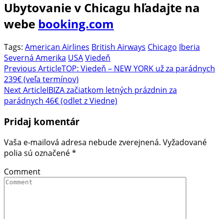
Ubytovanie v Chicagu hľadajte na
webe
booking.com
Tags:
American Airlines
British Airways
Chicago
Iberia
Severná Amerika
USA
Viedeň
Post
Previous Article
TOP: Viedeň – NEW YORK už za parádnych
239€ (veľa termínov)
Navigation
Next Article
IBIZA začiatkom letných prázdnin za
parádnych 46€ (odlet z Viedne)
Pridaj komentár
Vaša e-mailová adresa nebude zverejnená.
Vyžadované
polia sú označené
*
Comment