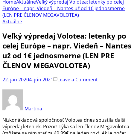
Home
Aktuálne
Veľký výpredaj Volotea: letenky po celej
Európe – napr. Viedeň – Nantes už od 1€ jednosmerne
(LEN PRE ČLENOV MEGAVOLOTEA)
Aktuálne
Veľký výpredaj Volotea: letenky po
celej Európe – napr. Viedeň – Nantes
už od 1€ jednosmerne (LEN PRE
ČLENOV MEGAVOLOTEA)
on
22. jan 2020
4. jún 2021
Leave a Comment
Veľký
výpredaj
Volotea:
letenky
Martina
po
celej
Nízkonákladová spoločnosť Volotea dnes spustila ďalší
Európe
výpredaj leteniek. Pozor! Týka sa len členov Megavolotea
–
(môžete sa ním stať za 49,99€ na jeden rok). Ak je počet