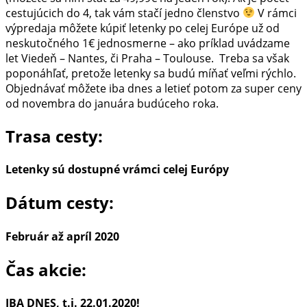
napr.
cestujúcich do 4, tak vám stačí jedno členstvo
V rámci
Viedeň
výpredaja môžete kúpiť letenky po celej Európe už od
–
neskutočného 1€ jednosmerne – ako príklad uvádzame
Nantes
let Viedeň – Nantes, či Praha – Toulouse. Treba sa však
už
poponáhľať, pretože letenky sa budú míňať veľmi rýchlo.
od
Objednávať môžete iba dnes a letieť potom za super ceny
1€
od novembra do januára budúceho roka.
jednosmerne
(LEN
Trasa cesty:
PRE
ČLENOV
Letenky sú dostupné vrámci celej Európy
MEGAVOLOTEA)
Dátum cesty:
Február až apríl 2020
Čas akcie:
IBA DNES, t.j. 22.01.2020!