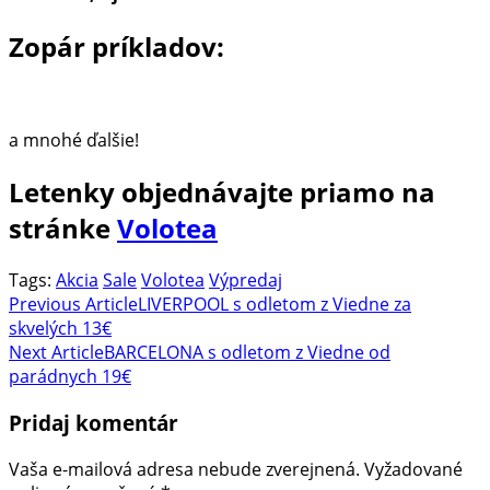
Zopár príkladov:
a mnohé ďalšie!
Letenky objednávajte priamo na
stránke
Volotea
Tags:
Akcia
Sale
Volotea
Výpredaj
Post
Previous Article
LIVERPOOL s odletom z Viedne za
skvelých 13€
Navigation
Next Article
BARCELONA s odletom z Viedne od
parádnych 19€
Pridaj komentár
Vaša e-mailová adresa nebude zverejnená.
Vyžadované