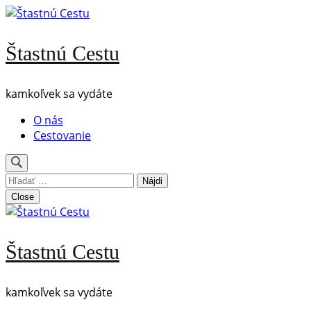
Skip
to
content
Štastnú Cestu
(Press
Enter)
kamkoľvek sa vydáte
O nás
Cestovanie
Hľadať:
Close
Štastnú Cestu
kamkoľvek sa vydáte