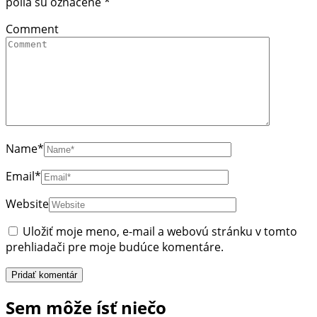
polia sú označené
*
Comment
Name
*
Email
*
Website
Uložiť moje meno, e-mail a webovú stránku v tomto
prehliadači pre moje budúce komentáre.
Sem môže ísť niečo