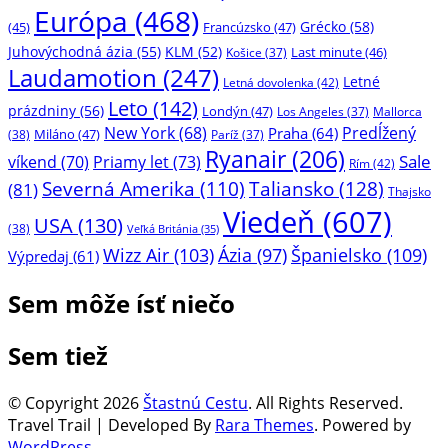
Európa (468)
Grécko (58)
(45)
Francúzsko (47)
Juhovýchodná ázia (55)
KLM (52)
Last minute (46)
Košice (37)
Laudamotion (247)
Letné
Letná dovolenka (42)
Leto (142)
prázdniny (56)
Londýn (47)
Mallorca
Los Angeles (37)
New York (68)
Predĺžený
Praha (64)
Miláno (47)
(38)
Paríž (37)
Ryanair (206)
Sale
víkend (70)
Priamy let (73)
Rím (42)
Taliansko (128)
Severná Amerika (110)
(81)
Thajsko
Viedeň (607)
USA (130)
(38)
Veľká Británia (35)
Španielsko (109)
Wizz Air (103)
Ázia (97)
Výpredaj (61)
Sem môže ísť niečo
Sem tiež
© Copyright 2026
Štastnú Cestu
. All Rights Reserved.
Travel Trail | Developed By
Rara Themes
.
Powered by
WordPress
.