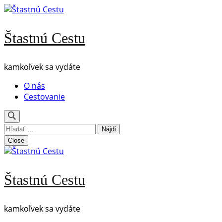
Skip
to
content
Štastnú Cestu
(Press
Enter)
kamkoľvek sa vydáte
O nás
Cestovanie
Hľadať:
Close
Štastnú Cestu
kamkoľvek sa vydáte