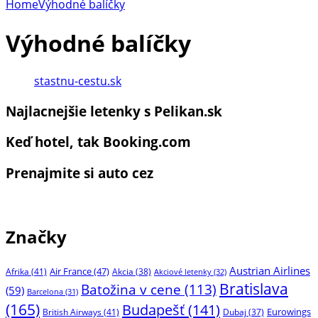
Home
Výhodné balíčky
Výhodné balíčky
stastnu-cestu.sk
Najlacnejšie letenky s Pelikan.sk
Keď hotel, tak Booking.com
Prenajmite si auto cez
Značky
Austrian Airlines
Air France (47)
Afrika (41)
Akcia (38)
Akciové letenky (32)
Bratislava
Batožina v cene (113)
(59)
Barcelona (31)
(165)
Budapešť (141)
Eurowings
British Airways (41)
Dubaj (37)