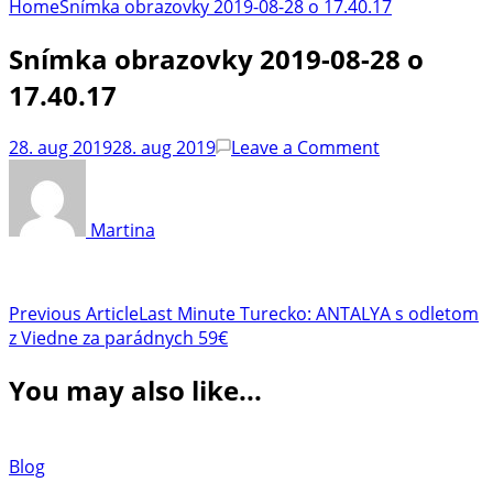
Home
Snímka obrazovky 2019-08-28 o 17.40.17
Snímka obrazovky 2019-08-28 o
17.40.17
on
28. aug 2019
28. aug 2019
Leave a Comment
Snímka
obrazovky
2019-
Martina
08-
28
o
Post
Previous Article
Last Minute Turecko: ANTALYA s odletom
17.40.17
z Viedne za parádnych 59€
Navigation
You may also like...
Blog