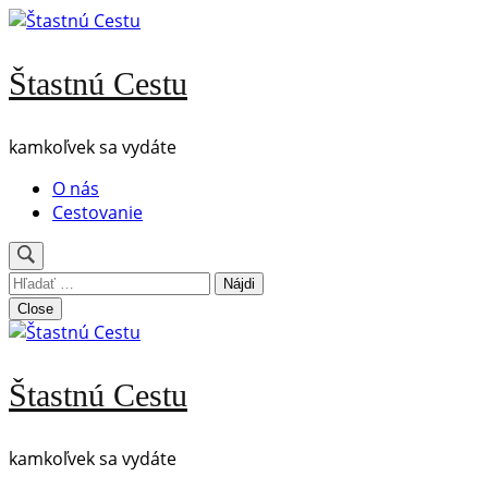
Skip
to
content
Štastnú Cestu
(Press
Enter)
kamkoľvek sa vydáte
O nás
Cestovanie
Hľadať:
Close
Štastnú Cestu
kamkoľvek sa vydáte