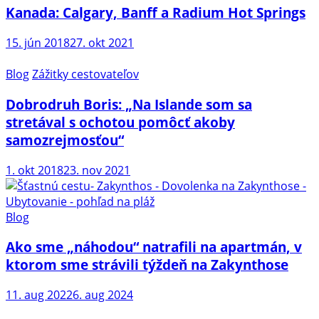
Kanada: Calgary, Banff a Radium Hot Springs
15. jún 2018
27. okt 2021
Blog
Zážitky cestovateľov
Dobrodruh Boris: „Na Islande som sa
stretával s ochotou pomôcť akoby
samozrejmosťou“
1. okt 2018
23. nov 2021
Blog
Ako sme „náhodou“ natrafili na apartmán, v
ktorom sme strávili týždeň na Zakynthose
11. aug 2022
6. aug 2024