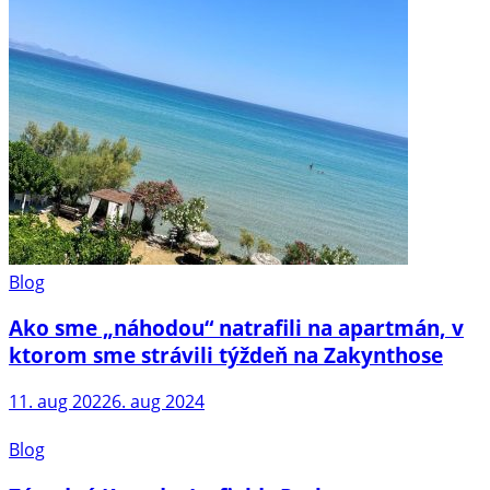
Blog
Ako sme „náhodou“ natrafili na apartmán, v
ktorom sme strávili týždeň na Zakynthose
11. aug 2022
6. aug 2024
Blog