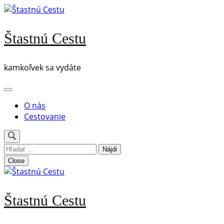
Skip
to
content
Štastnú Cestu
(Press
Enter)
kamkoľvek sa vydáte
O nás
Cestovanie
Hľadať:
Close
Štastnú Cestu