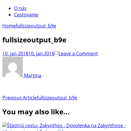
O nás
Cestovanie
Home
fullsizeoutput_b9e
fullsizeoutput_b9e
on
10. jan 2018
10. jan 2018
Leave a Comment
fullsizeoutput
Martina
Post
Previous Article
fullsizeoutput_b9e
Navigation
You may also like...