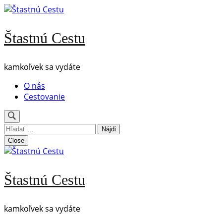
Skip
to
content
Štastnú Cestu
(Press
Enter)
kamkoľvek sa vydáte
O nás
Cestovanie
Hľadať:
Close
Štastnú Cestu
kamkoľvek sa vydáte