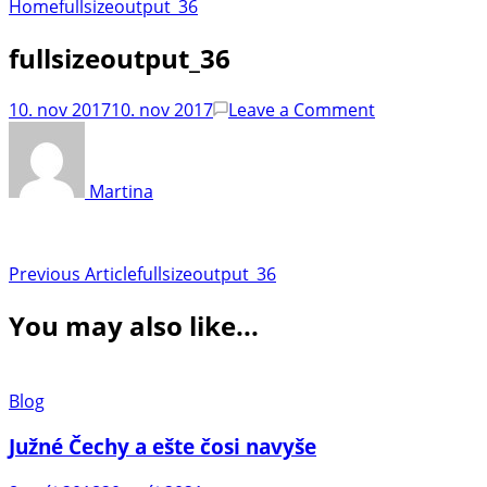
Home
fullsizeoutput_36
fullsizeoutput_36
on
10. nov 2017
10. nov 2017
Leave a Comment
fullsizeoutpu
Martina
Post
Previous Article
fullsizeoutput_36
Navigation
You may also like...
Blog
Južné Čechy a ešte čosi navyše