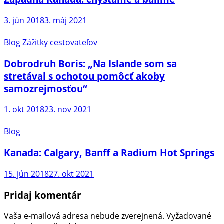
3. jún 2018
3. máj 2021
Blog
Zážitky cestovateľov
Dobrodruh Boris: „Na Islande som sa
stretával s ochotou pomôcť akoby
samozrejmosťou“
1. okt 2018
23. nov 2021
Blog
Kanada: Calgary, Banff a Radium Hot Springs
15. jún 2018
27. okt 2021
Pridaj komentár
Vaša e-mailová adresa nebude zverejnená.
Vyžadované