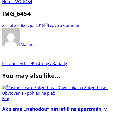
Home
IMG_6454
IMG_6454
on
22. júl 2018
22. júl 2018
Leave a Comment
IMG_6454
Martina
Post
Previous Article
Postrehy z Kanady
Navigation
You may also like...
Blog
Ako sme „náhodou“ natrafili na apartmán, v