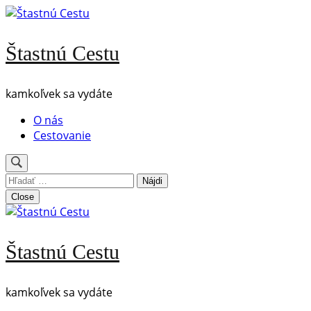
Skip
to
content
Štastnú Cestu
(Press
Enter)
kamkoľvek sa vydáte
O nás
Cestovanie
Hľadať:
Close
Štastnú Cestu
kamkoľvek sa vydáte