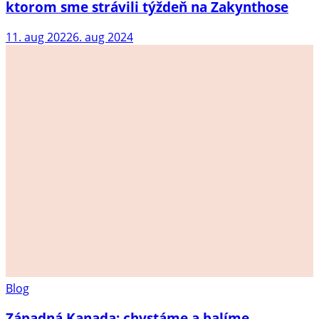
ktorom sme strávili týždeň na Zakynthose
11. aug 2022
6. aug 2024
Blog
Západná Kanada: chystáme a balíme